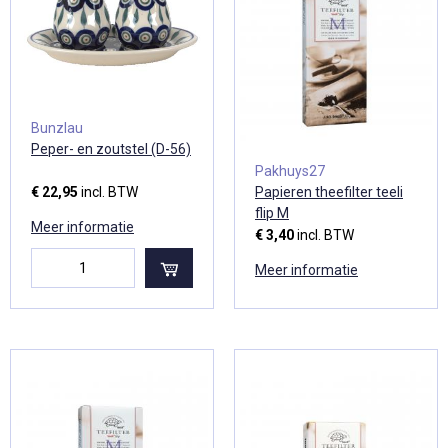
Bunzlau
Peper- en zoutstel (D-56)
Pakhuys27
Papieren theefilter teeli
€ 22,95
incl. BTW
flip M
Meer informatie
€ 3,40
incl. BTW
Meer informatie