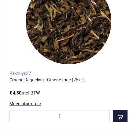
Pakhuys27
Groene Darjeeling - Groene thee (75 gr)
€ 4,50
incl. BTW
Meer informatie