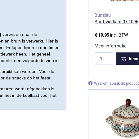
Bunzlau
Bord, vierkant (D-1096
)
verwijzen naar de
€ 19,95
incl. BTW
n en bruin is verwerkt. Hier is
Meer informatie
. Er lopen lijnen in drie tinten
ardewerk heen. Het geheel
In w
ilijk een volgorde te zien is.
ebruikt kan worden. Voor de
voor de snacks op het feest.
Waarom zou ik dit product
aturen wordt afgebakken is
 het in de koelkast voor het