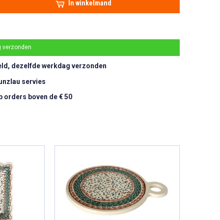
In winkelmand
g verzonden
eld, dezelfde werkdag verzonden
unzlau servies
p orders boven de € 50