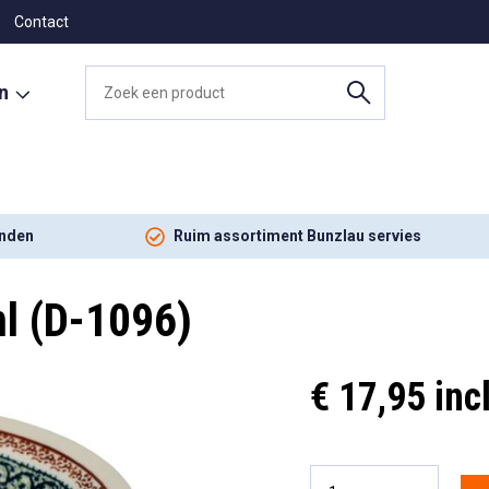
Contact
en
onden
Ruim assortiment Bunzlau servies
l (D-1096)
€ 17,95 inc