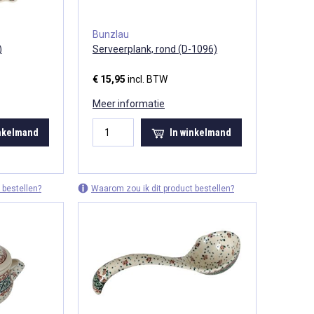
Bunzlau
)
Serveerplank, rond (D-1096)
€ 15,95
incl. BTW
Meer informatie
inkelmand
In winkelmand
 bestellen?
Waarom zou ik dit product bestellen?