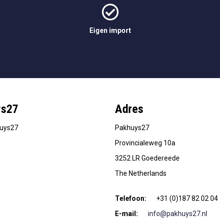
Eigen import
ys27
Adres
huys27
Pakhuys27
Provincialeweg 10a
3252 LR Goedereede
The Netherlands
Telefoon:
+31 (0)187 82 02 04
E-mail:
info@pakhuys27.nl