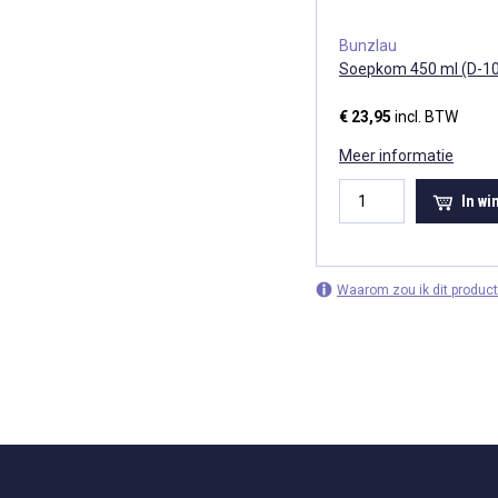
Bunzlau
Soepkom 450 ml (D-1
€ 23,95
incl. BTW
Meer informatie
In w
Waarom zou ik dit product