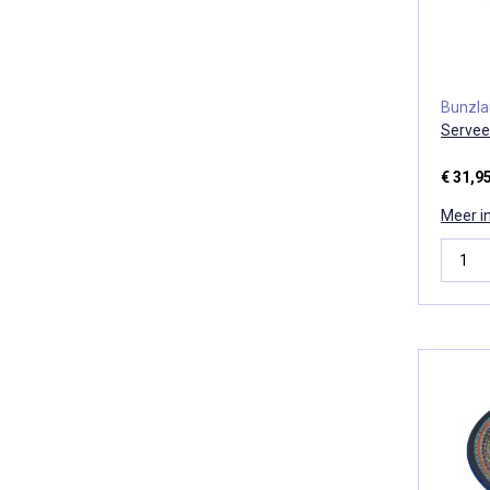
Bunzl
Servee
€ 31,9
Meer i