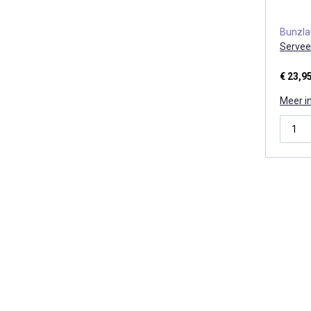
Bunzl
Servee
€ 23,9
Meer i