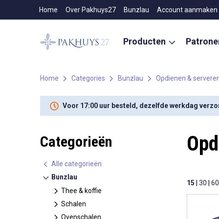
Home
Over Pakhuys27
Bunzlau
Account aanmaken
Producten
Patron
Home
Categories
Bunzlau
Opdienen & servere
Voor 17:00 uur besteld, dezelfde werkdag verz
Opd
Categorieën
Alle categorieën
Bunzlau
15
|
30
|
60
Thee & koffie
Schalen
Ovenschalen