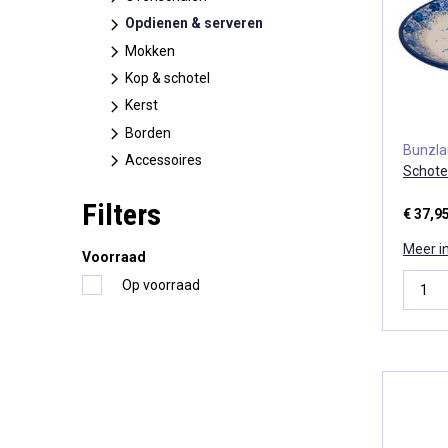
Opdienen & serveren
Mokken
Kop & schotel
Kerst
Borden
Bunzl
Accessoires
Schote
Filters
€ 37,9
Meer i
Voorraad
Op voorraad