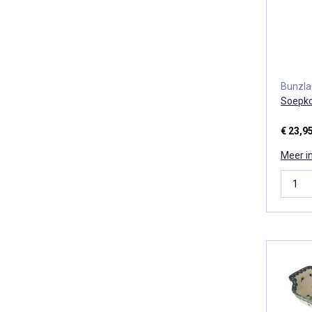
Bunzl
Soepko
€ 23,9
Meer i