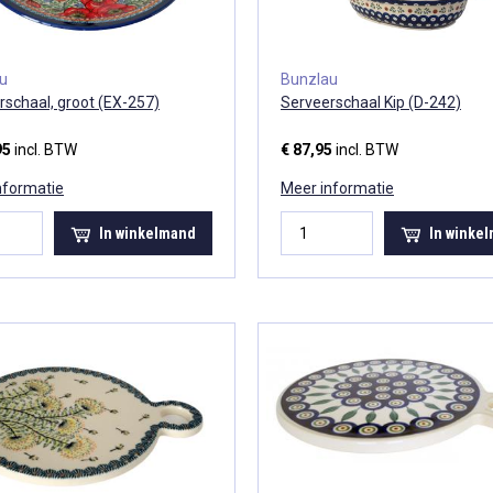
au
Bunzlau
rschaal, groot (EX-257)
Serveerschaal Kip (D-242)
95
incl. BTW
€ 87,95
incl. BTW
nformatie
Meer informatie
In winkelmand
In winke