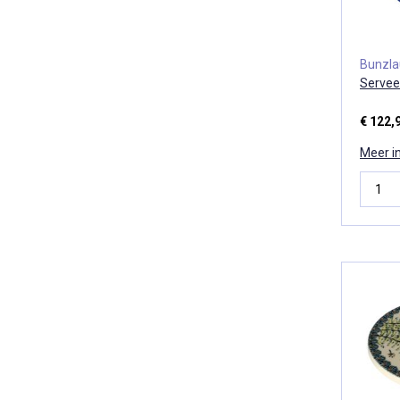
Bunzl
Servee
€ 122,
Meer i