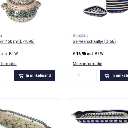
au
Bunzlau
m 450 ml (D-1096)
Serveerschaaltje (D-56)
5
incl. BTW
€ 16,95
incl. BTW
nformatie
Meer informatie
In winkelmand
In winke