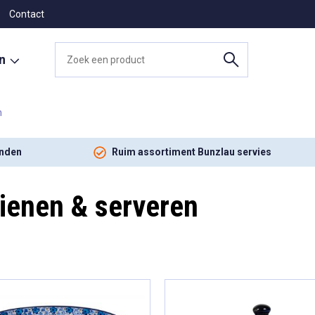
Contact
en
n
onden
Ruim assortiment Bunzlau servies
ienen & serveren