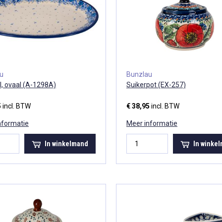
au
Bunzlau
l, ovaal (A-1298A)
Suikerpot (EX-257)
5
incl. BTW
€ 38,95
incl. BTW
nformatie
Meer informatie
In winkelmand
In winke