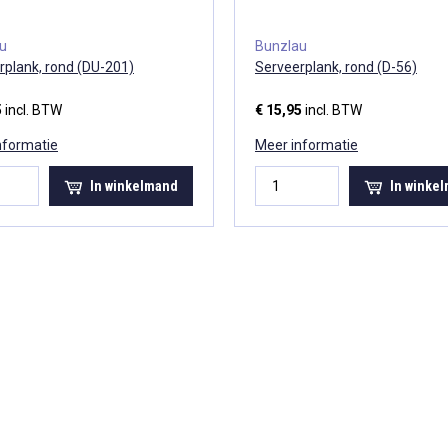
au
Bunzlau
rplank, rond (DU-201)
Serveerplank, rond (D-56)
5
incl. BTW
€ 15,95
incl. BTW
nformatie
Meer informatie
In winkelmand
In winke